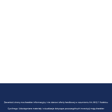
Zawartość strony ma charakter informacyjny i nie stanowi oferty handlowej w rozumieniu Art. 66 § 1 Kodeksu
Cywilnego. Udostępniane materiały i wizualizacje dotyczące poszczególnych inwestycji mają charakter