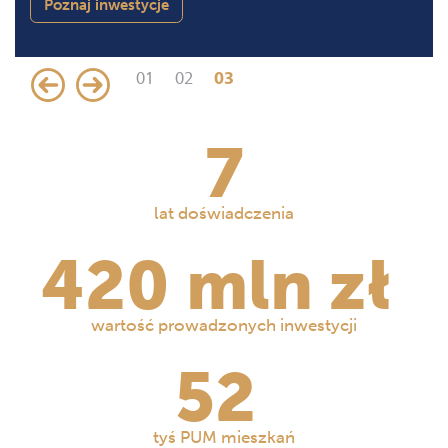
Poznaj inwestycje
1
2
3
7
lat doświadczenia
420
mln zł
wartość prowadzonych inwestycji
52
tyś PUM mieszkań