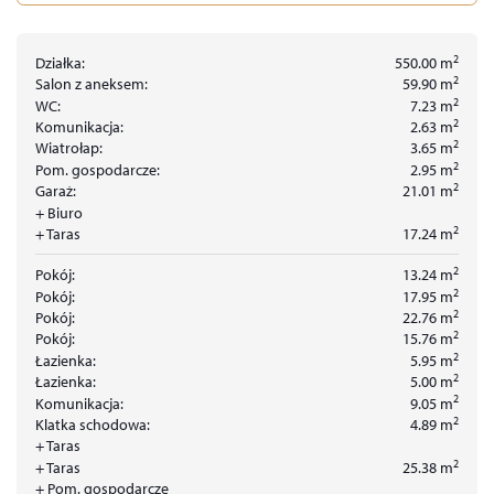
2
Działka:
550.00
m
2
Salon z aneksem:
59.90
m
2
WC:
7.23
m
2
Komunikacja:
2.63
m
2
Wiatrołap:
3.65
m
2
Pom. gospodarcze:
2.95
m
2
Garaż:
21.01
m
+ Biuro
2
+ Taras
17.24
m
2
Pokój:
13.24
m
2
Pokój:
17.95
m
2
Pokój:
22.76
m
2
Pokój:
15.76
m
2
Łazienka:
5.95
m
2
Łazienka:
5.00
m
2
Komunikacja:
9.05
m
2
Klatka schodowa:
4.89
m
+ Taras
2
+ Taras
25.38
m
+ Pom. gospodarcze