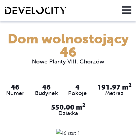
Dom wolnostojący
46
Nowe Planty VIII, Chorzów
2
46
46
4
191.97
m
Numer
Budynek
Pokoje
Metraż
2
550.00
m
Działka