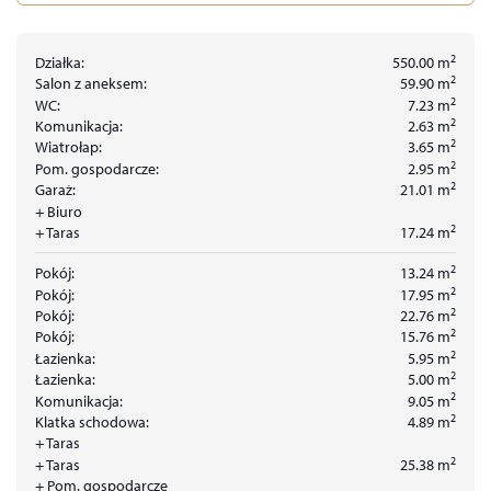
2
Działka:
550.00
m
2
Salon z aneksem:
59.90
m
2
WC:
7.23
m
2
Komunikacja:
2.63
m
2
Wiatrołap:
3.65
m
2
Pom. gospodarcze:
2.95
m
2
Garaż:
21.01
m
+ Biuro
2
+ Taras
17.24
m
2
Pokój:
13.24
m
2
Pokój:
17.95
m
2
Pokój:
22.76
m
2
Pokój:
15.76
m
2
Łazienka:
5.95
m
2
Łazienka:
5.00
m
2
Komunikacja:
9.05
m
2
Klatka schodowa:
4.89
m
+ Taras
2
+ Taras
25.38
m
+ Pom. gospodarcze