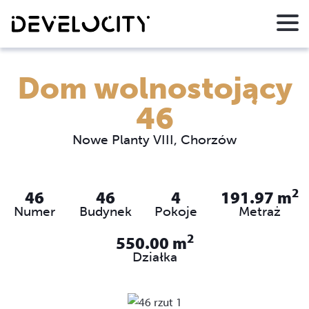
Dom wolnostojący
46
Nowe Planty VIII, Chorzów
2
46
46
4
191.97
m
Numer
Budynek
Pokoje
Metraż
2
550.00
m
Działka