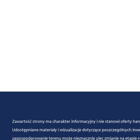
Zawartość strony ma charakter informacyjny i nie stanowi oferty ha
Udostępniane materiały i wizualizacje dotyczące poszczególnych in
zagospodarowanie terenu może nieznacznie ulec zmianie na etapie real