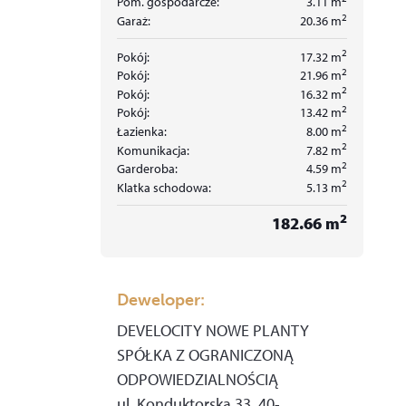
Pom. gospodarcze:
3.11
m
2
Garaż:
20.36
m
2
Pokój:
17.32
m
2
Pokój:
21.96
m
2
Pokój:
16.32
m
2
Pokój:
13.42
m
2
Łazienka:
8.00
m
2
Komunikacja:
7.82
m
2
Garderoba:
4.59
m
2
Klatka schodowa:
5.13
m
2
182.66
m
Deweloper:
DEVELOCITY NOWE PLANTY
SPÓŁKA Z OGRANICZONĄ
ODPOWIEDZIALNOŚCIĄ
ul. Konduktorska 33,
40-