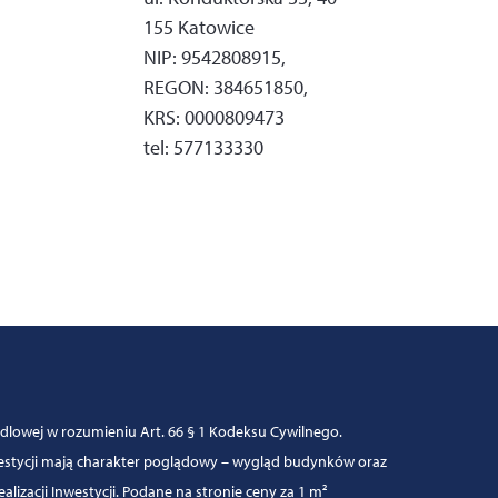
155 Katowice
NIP: 9542808915,
REGON: 384651850,
KRS: 0000809473
tel: 577133330
ndlowej w rozumieniu Art. 66 § 1 Kodeksu Cywilnego.
westycji mają charakter poglądowy – wygląd budynków oraz
izacji Inwestycji. Podane na stronie ceny za 1 m²