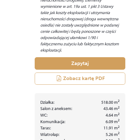
wymienione w art. 19a ust. 1 pkt 3 Ustawy
takie jak koszty eksploatacji i utrzymania
nieruchomości drogowej (droga wewnętrzna
osiedla) nie zostały uwzględnione w podanej
cenie całkowitej i będą ponoszone w części
odpowiadającej ułamkowi 1/90 i
faktycznemu zużyciu lub faktycznym kosztom
eksploatacji.
Zapytaj
Zobacz kartę PDF
2
Działka:
518.00
m
2
Salon z aneksem:
43.46
m
2
WC:
4.64
m
2
Komunikacja:
6.09
m
2
Taras:
11.91
m
2
Wiatrołap:
5.26
m
2