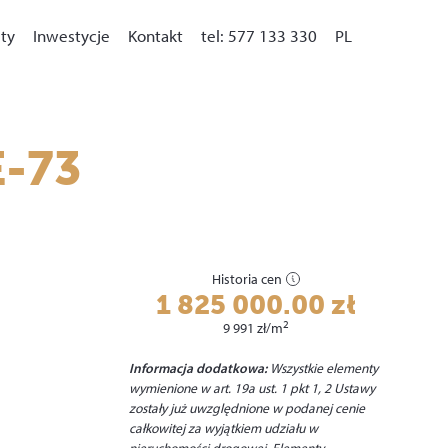
ty
Inwestycje
Kontakt
tel: 577 133 330
PL
EN
E-73
Historia cen
1 825 000.00
zł
2
9 991
zł
/m
Informacja dodatkowa:
Wszystkie elementy
wymienione w art. 19a ust. 1 pkt 1, 2 Ustawy
zostały już uwzględnione w podanej cenie
całkowitej za wyjątkiem udziału w
nieruchomości drogowej. Elementy