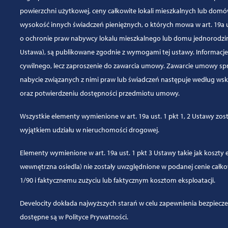
powierzchni użytkowej, ceny całkowite lokali mieszkalnych lub dom
wysokość innych świadczeń pieniężnych, o których mowa w art. 19a us
o ochronie praw nabywcy lokalu mieszkalnego lub domu jednorodz
Ustawa), są publikowane zgodnie z wymogami tej ustawy. Informacje 
cywilnego, lecz zaproszenie do zawarcia umowy. Zawarcie umowy sp
nabycie związanych z nimi praw lub świadczeń następuje według ws
oraz potwierdzeniu dostępności przedmiotu umowy.
Wszystkie elementy wymienione w art. 19a ust. 1 pkt 1, 2 Ustawy zos
wyjątkiem udziału w nieruchomości drogowej.
Elementy wymienione w art. 19a ust. 1 pkt 3 Ustawy takie jak koszty
wewnętrzna osiedla) nie zostały uwzględnione w podanej cenie całk
1/90 i faktycznemu zużyciu lub faktycznym kosztom eksploatacji.
Develocity dokłada najwyższych starań w celu zapewnienia bezpiecz
dostępne są w
Polityce Prywatności.