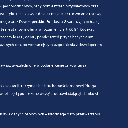
ów jednorodzinnych, ceny pomieszczeń przynależnych oraz
t. 1 pkt 1–3 ustawy z dnia 21 maja 2025 r. o zmianie ustawy
innego oraz Deweloperskim Funduszu Gwarancyjnym (dalej
te nie stanowią oferty w rozumieniu art. 66 § 1 Kodeksu
rzedaży lokalu, domu, pomieszczeń przynależnych oraz
kazanych cen, po wcześniejszym uzgodnieniu z deweloperem
tały już uwzględnione w podanej cenie całkowitej za
 eksploatacji i utrzymania nieruchomości drogowej (droga
owitej i będą ponoszone w części odpowiadającej ułamkowi
eństwa danych osobowych – informacje o ich przetwarzaniu