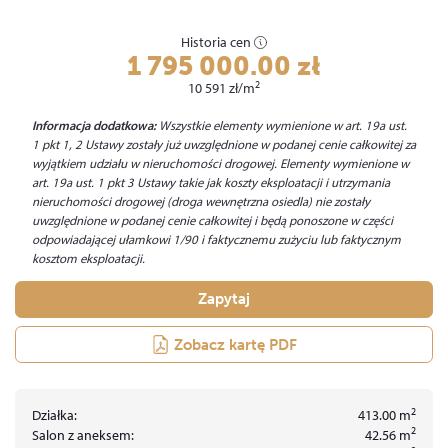
Historia cen
1 795 000.00
zł
2
10 591
zł
/m
Informacja dodatkowa:
Wszystkie elementy wymienione w art. 19a ust.
1 pkt 1, 2 Ustawy zostały już uwzględnione w podanej cenie całkowitej za
wyjątkiem udziału w nieruchomości drogowej. Elementy wymienione w
art. 19a ust. 1 pkt 3 Ustawy takie jak koszty eksploatacji i utrzymania
nieruchomości drogowej (droga wewnętrzna osiedla) nie zostały
uwzględnione w podanej cenie całkowitej i będą ponoszone w części
odpowiadającej ułamkowi 1/90 i faktycznemu zużyciu lub faktycznym
kosztom eksploatacji.
Zapytaj
Zobacz kartę PDF
2
Działka:
413.00
m
2
Salon z aneksem:
42.56
m