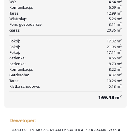
2
WC:
4.64
m
2
Komunikacja:
6.09
m
2
Taras:
12.99
m
2
Wiatrołap:
5.26
m
2
Pom. gospodarcze:
3.11
m
2
Garaż:
20.36
m
2
Pokój:
17.32
m
2
Pokój:
21.96
m
2
Pokój:
17.11
m
2
Łazienka:
4.65
m
2
Łazienka:
8.70
m
2
Komunikacja:
8.22
m
2
Garderoba:
4.37
m
2
Taras:
10.26
m
2
Klatka schodowa:
5.13
m
2
169.48
m
Deweloper:
DEVELOCITY NOWE PLANTY SPÓŁKA Z OGRANICZONĄ