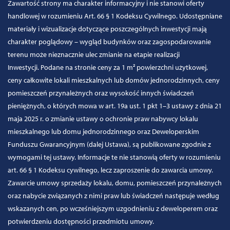
Zawartość strony ma charakter informacyjny i nie stanowi oferty
handlowej w rozumieniu Art. 66 § 1 Kodeksu Cywilnego. Udostępniane
materiały i wizualizacje dotyczące poszczególnych inwestycji mają
charakter poglądowy – wygląd budynków oraz zagospodarowanie
terenu może nieznacznie ulec zmianie na etapie realizacji
Inwestycji. Podane na stronie ceny za 1 m² powierzchni użytkowej,
ceny całkowite lokali mieszkalnych lub domów jednorodzinnych, ceny
pomieszczeń przynależnych oraz wysokość innych świadczeń
pieniężnych, o których mowa w art. 19a ust. 1 pkt 1–3 ustawy z dnia 21
maja 2025 r. o zmianie ustawy o ochronie praw nabywcy lokalu
mieszkalnego lub domu jednorodzinnego oraz Deweloperskim
Funduszu Gwarancyjnym (dalej Ustawa), są publikowane zgodnie z
wymogami tej ustawy. Informacje te nie stanowią oferty w rozumieniu
art. 66 § 1 Kodeksu cywilnego, lecz zaproszenie do zawarcia umowy.
Zawarcie umowy sprzedaży lokalu, domu, pomieszczeń przynależnych
oraz nabycie związanych z nimi praw lub świadczeń następuje według
wskazanych cen, po wcześniejszym uzgodnieniu z deweloperem oraz
potwierdzeniu dostępności przedmiotu umowy.